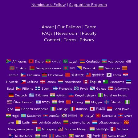
 | 
Nominate a Fellow
Support the Program
About
 | 
Our Fellows
 | 
Team
FAQs
 | 
Newsroom
 | 
Faculty
Contact
 | 
Terms
 | 
Privacy
Afrikaans
Shqip
አማርኛ
العربية
Հայերեն
Azərbaycan dili
Euskara
Беларуская мова
বাংলা
Bosanski
Български
Català
Cebuano
Chichewa
简体中文
繁體中文
Corsu
Hrvatski
Čeština‎
Dansk
Nederlands
English
Esperanto
Eesti
Filipino
Suomi
Français
Frysk
Galego
ქართული
Deutsch
Ελληνικά
ગુજરાતી
Kreyol ayisyen
Harshen Hausa
Ōlelo Hawaiʻi
עִבְרִית
हिन्दी
Hmong
Magyar
Íslenska
Igbo
Bahasa Indonesia
Gaeilge
Italiano
日本語
Basa Jawa
ಕನ್ನಡ
Қазақ тілі
ភាសាខ្មែរ
한국어
Кыргызча
ພາສາ
ລາວ
Latin
Latviešu valoda
Lietuvių kalba
Lëtzebuergesch
Македонски јазик
Malagasy
Bahasa Melayu
മലയാളം
Maltese
Te Reo Māori
मराठी
Монгол
ဗမာစာ
नेपाली
Norsk bokmål