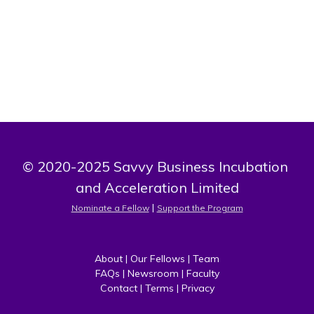
effectively with diverse stakeholders.
© 2020-2025 Savvy Business Incubation 
and Acceleration Limited
 | 
Nominate a Fellow
Support the Program
About
 | 
Our Fellows
 | 
Team
FAQs
 | 
Newsroom
 | 
Faculty
Contact
 | 
Terms
 | 
Privacy