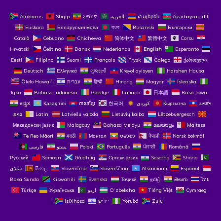
Afrikaans
Shqip
አማርኛ
العربية
Հայերեն
Azərbaycan dili
Euskara
Беларуская мова
বাংলা
Bosanski
Български
Català
Cebuano
Chichewa
简体中文
繁體中文
Corsu
Hrvatski
Čeština‎
Dansk
Nederlands
English
Esperanto
Eesti
Filipino
Suomi
Français
Frysk
Galego
ქართული
Deutsch
Ελληνικά
ગુજરાતી
Kreyol ayisyen
Harshen Hausa
Ōlelo Hawaiʻi
עִבְרִית
हिन्दी
Hmong
Magyar
Íslenska
Igbo
Bahasa Indonesia
Gaeilge
Italiano
日本語
Basa Jawa
ಕನ್ನಡ
Қазақ тілі
ភាសាខ្មែរ
한국어
Кыргызча
ພາສາ
ລາວ
Latin
Latviešu valoda
Lietuvių kalba
Lëtzebuergesch
Македонски јазик
Malagasy
Bahasa Melayu
മലയാളം
Maltese
Te Reo Māori
मराठी
Монгол
ဗမာစာ
नेपाली
Norsk bokmål
فارسی
پښتو
Polski
Português
ਪੰਜਾਬੀ
Română
Русский
Samoan
Gàidhlig
Српски језик
Sesotho
Shona
سنڌي
සිංහල
Slovenčina
Slovenščina
Afsoomaali
Español
Basa Sunda
Kiswahili
Svenska
Тоҷикӣ
தமிழ்
తెలుగు
ไทย
Türkçe
Українська
اردو
O‘zbekcha
Tiếng Việt
Cymraeg
isiXhosa
יידיש
Yorùbá
Zulu