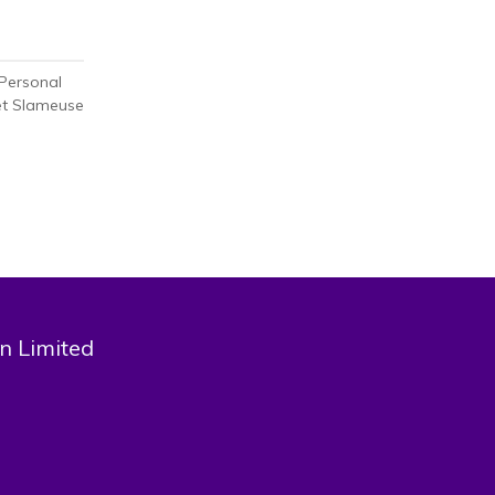
 Personal
 et Slameuse
n Limited