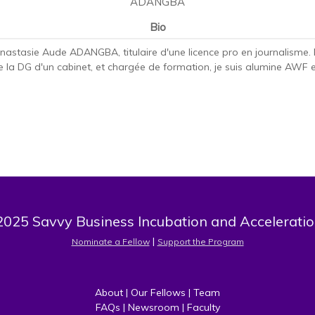
ADANGBA
Bio
Anastasie Aude ADANGBA, titulaire d'une licence pro en journalisme.
e la DG d'un cabinet, et chargée de formation, je suis alumine AWF
025 Savvy Business Incubation and Acceleratio
 | 
Nominate a Fellow
Support the Program
About
 | 
Our Fellows
 | 
Team
FAQs
 | 
Newsroom
 | 
Faculty